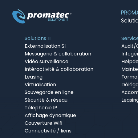
PROMAT
Soluti
Solutions IT
Servic
Externalisation SI
Audit/
Messagerie & collaboration
Infogé
Vidéo surveillance
Helpd
Intéractivité & collaboration
Maint
Leasing
Forma
Virtualisation
Déléga
Sauvegarde en ligne
Accom
Sécurité & réseau
Leasin
Téléphonie IP
Affichage dynamique
Couverture Wifi
Connectivité / liens