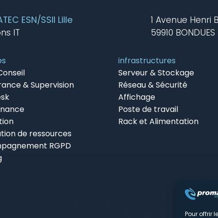
EC ESN/SSII Lille
1 Avenue Henri 
ons IT
59910 BONDUES
es
infrastructures
Conseil
Serveur & Stockage
rance & Supervision
Réseau & Sécurité
esk
Affichage
enance
Poste de travail
tion
Rack et Alimentation
tion de ressources
pagnement RGPD
g
Pour offrir