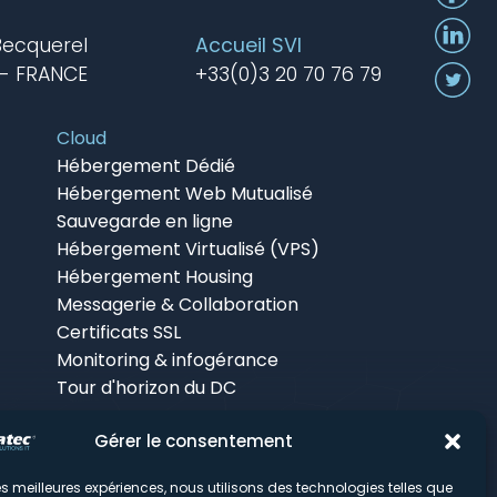
Becquerel
Accueil SVI
 - FRANCE
+33(0)3 20 70 76 79
Cloud
Hébergement Dédié
Hébergement Web Mutualisé
Sauvegarde en ligne
Hébergement Virtualisé (VPS)
Hébergement Housing
Messagerie & Collaboration
Certificats SSL
Monitoring & infogérance
Tour d'horizon du DC
Gérer le consentement
Mentions légales
© Promatec 2026
 les meilleures expériences, nous utilisons des technologies telles que
Réalisation du site :
Agence Web Lille Promatec Digital