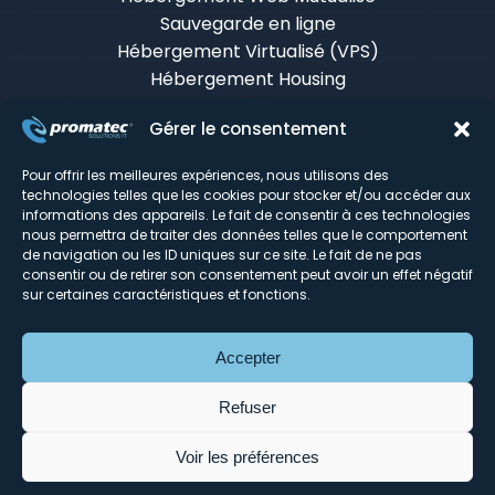
Sauvegarde en ligne
Hébergement Virtualisé (VPS)
Hébergement Housing
Messagerie & Collaboration
Gérer le consentement
Certificats SSL
Monitoring & infogérance
Pour offrir les meilleures expériences, nous utilisons des
Tour d'horizon du DC
technologies telles que les cookies pour stocker et/ou accéder aux
informations des appareils. Le fait de consentir à ces technologies
nous permettra de traiter des données telles que le comportement
Mentions légales
de navigation ou les ID uniques sur ce site. Le fait de ne pas
consentir ou de retirer son consentement peut avoir un effet négatif
© Promatec 2026
sur certaines caractéristiques et fonctions.
Réalisation du site :
Agence Web Lille Promatec
Digital
Découvrez notre Store :
Promatec.store
Découvrez MailSecure :
Solution Anti-spam
Accepter
MailSecure
Refuser
Signaler un abus
Voir les préférences