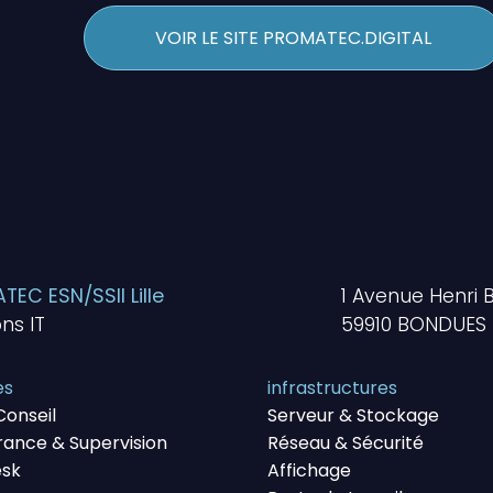
VOIR LE SITE PROMATEC.DIGITAL
EC ESN/SSII Lille
1 Avenue Henri 
ons IT
59910 BONDUES
es
infrastructures
Conseil
Serveur & Stockage
rance & Supervision
Réseau & Sécurité
esk
Affichage