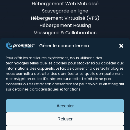
Hébergement Web Mutualisé
Sauvegarde en ligne
Hébergement Virtualisé (VPS)
Hébergement Housing
Messagerie & Collaboration
Certificats SSL
Gérer le consentement
Monitoring & infogérance
Tour d'horizon du DC
Pour offrir les meilleures expériences, nous utilisons des
technologies telles que les cookies pour stocker et/ou accéder aux
informations des appareils. Le fait de consentir à ces technologies
Mentions légales
nous permettra de traiter des données telles que le comportement
© Promatec 2026
de navigation ou les ID uniques sur ce site. Le fait de ne pas
Réalisation du site :
Agence Web Lille Promatec
consentir ou de retirer son consentement peut avoir un effet négatif
Digital
sur certaines caractéristiques et fonctions.
Découvrez notre Store :
Promatec.store
Découvrez MailSecure :
Solution Anti-spam
MailSecure
Accepter
Signaler un abus
Refuser