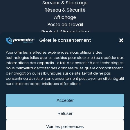
Serveur & Stockage
Réseau & Sécurité
Affichage
Poste de travail
Rack et Alimentation
Gérer le consentement
Cloud
Pour offrir les meilleures expériences, nous utilisons des
Hébergement Dédié
technologies telles que les cookies pour stocker et/ou accéder aux
Hébergement Web Mutualisé
informations des appareils. Le fait de consentir à ces technologies
nous permettra de traiter des données telles que le comportement
Sauvegarde en ligne
de navigation ou les ID uniques sur ce site. Le fait de ne pas
Hébergement Virtualisé (VPS)
consentir ou de retirer son consentement peut avoir un effet négatif
Hébergement Housing
sur certaines caractéristiques et fonctions.
Messagerie & Collaboration
Certificats SSL
Accepter
Monitoring & infogérance
Tour d'horizon du DC
Refuser
Voir les préférences