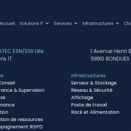
Accueil
Solutions IT
Services
infrastructures
Cl
EC ESN/SSII Lille
1 Avenue Henri 
ons IT
59910 BONDUES
es
infrastructures
Conseil
Serveur & Stockage
rance & Supervision
Réseau & Sécurité
esk
Affichage
enance
Poste de travail
tion
Rack et Alimentation
tion de ressources
pagnement RGPD