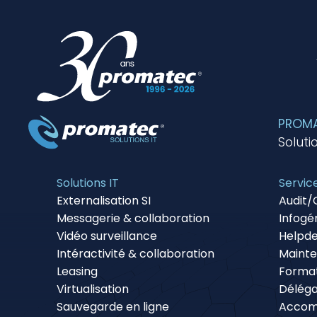
PROMAT
Soluti
Solutions IT
Servic
Externalisation SI
Audit/
Messagerie & collaboration
Infogé
Vidéo surveillance
Helpd
Intéractivité & collaboration
Maint
Leasing
Forma
Virtualisation
Déléga
Sauvegarde en ligne
Accom