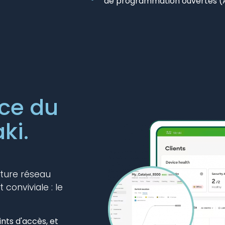
de programmation ouvertes (A
ace du
ki.
ucture réseau
 conviviale : le
ints d'accès, et