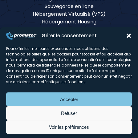
Sauvegarde en ligne
Hébergement Virtualisé (VPS)
Hébergement Housing
Messagerie & Collaboration
Gérer le consentement
Certificats SSL
Monitoring & infogérance
Pour offrir les meilleures expériences, nous utilisons des
Tour d'horizon du DC
technologies telles que les cookies pour stocker et/ou accéder aux
informations des appareils. Le fait de consentir à ces technologies
nous permettra de traiter des données telles que le comportement
Mentions légales
de navigation ou les ID uniques sur ce site. Le fait de ne pas
consentir ou de retirer son consentement peut avoir un effet négatif
© Promatec 2026
sur certaines caractéristiques et fonctions.
Réalisation du site :
Agence Web Lille Promatec
Digital
Découvrez notre Store :
Promatec.store
Découvrez MailSecure :
Solution Anti-spam
Accepter
MailSecure
Refuser
Signaler un abus
Voir les préférences