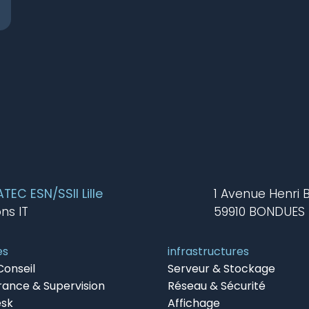
EC ESN/SSII Lille
1 Avenue Henri 
ons IT
59910 BONDUES
es
infrastructures
Conseil
Serveur & Stockage
rance & Supervision
Réseau & Sécurité
esk
Affichage