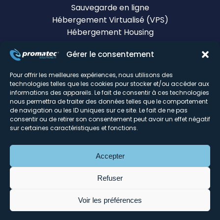
Sauvegarde en ligne
Hébergement Virtualisé (VPS)
Hébergement Housing
Messagerie & Collaboration
Gérer le consentement
Certificats SSL
Monitoring & infogérance
Pour offrir les meilleures expériences, nous utilisons des
Tour d'horizon du DC
technologies telles que les cookies pour stocker et/ou accéder aux
informations des appareils. Le fait de consentir à ces technologies
nous permettra de traiter des données telles que le comportement
Mentions légales
de navigation ou les ID uniques sur ce site. Le fait de ne pas
consentir ou de retirer son consentement peut avoir un effet négatif
© Promatec 2026
sur certaines caractéristiques et fonctions.
Réalisation du site :
Agence Web Lille Promatec
Digital
Découvrez notre Store :
Promatec.store
Découvrez MailSecure :
Solution Anti-spam
Accepter
MailSecure
Refuser
Signaler un abus
Voir les préférences