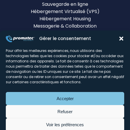
Sauvegarde en ligne
Hébergement Virtualisé (VPS)
Hébergement Housing
Messagerie & Collaboration
Certificats SSL
Gérer le consentement
Monitoring & infogérance
Tour d'horizon du DC
Pour offrir les meilleures expériences, nous utilisons des
technologies telles que les cookies pour stocker et/ou accéder aux
informations des appareils. Le fait de consentir à ces technologies
Mentions légales
nous permettra de traiter des données telles que le comportement
© Promatec 2026
de navigation ou les ID uniques sur ce site. Le fait de ne pas
Réalisation du site :
Agence Web Lille Promatec
consentir ou de retirer son consentement peut avoir un effet négatif
Digital
sur certaines caractéristiques et fonctions.
Découvrez notre Store :
Promatec.store
Découvrez MailSecure :
Solution Anti-spam
MailSecure
Accepter
Signaler un abus
Refuser
Voir les préférences